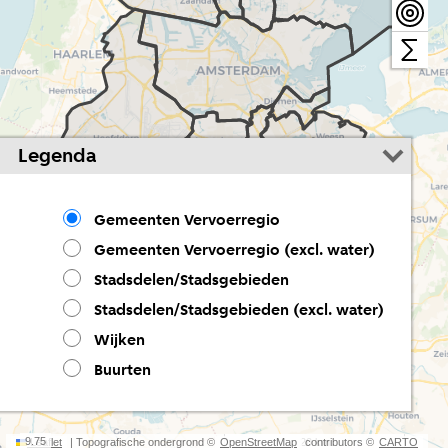
Legenda
Gemeenten Vervoerregio
Gemeenten Vervoerregio (excl. water)
Stadsdelen/Stadsgebieden
Stadsdelen/Stadsgebieden (excl. water)
Wijken
Buurten
9.75
Leaflet
| Topografische ondergrond ©
OpenStreetMap
20 km
contributors ©
CARTO